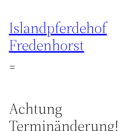
Zum
Inhalt
Islandpferdehof
springen
Fredenhorst
Achtung
Terminänderung!