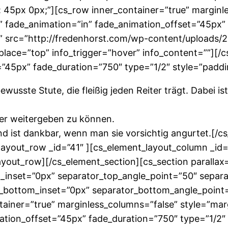
 45px 0px;”][cs_row inner_container=”true” marginl
” fade_animation=”in” fade_animation_offset=”45px”
” src=”http://fredenhorst.com/wp-content/uploads/20
o_place=”top” info_trigger=”hover” info_content=””][
”45px” fade_duration=”750″ type=”1/2″ style=”paddin
ewusste Stute, die fleißig jeden Reiter trägt. Dabei 
äter weitergeben zu können.
und ist dankbar, wenn man sie vorsichtig angurtet.[/c
layout_row _id=”41″ ][cs_element_layout_column _id=
yout_row][/cs_element_section][cs_section parallax
p_inset=”0px” separator_top_angle_point=”50″ sepa
bottom_inset=”0px” separator_bottom_angle_point=”
ainer=”true” marginless_columns=”false” style=”mar
ation_offset=”45px” fade_duration=”750″ type=”1/2″ 