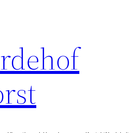
erdehof
rst