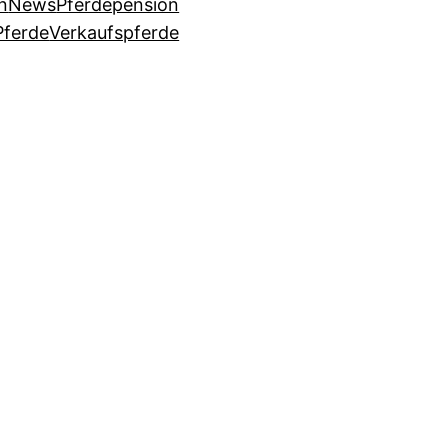
n
News
Pferdepension
Pferde
Verkaufspferde