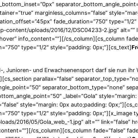
_bottom_inset=”0px” separator_bottom_angle_point=”
ainer=”true” marginless_columns=”false” style=”mar
ation_offset=”45px” fade_duration=”750″ type=”1/2″
-content/uploads/2016/12/DSC04233-2.jpg” alt=”” link
”hover” info_content=””][/cs_column][cs_column fade
=”750″ type=”1/2″ style=”padding: 0px;”][cs_text]
Fr
-, Junioren- und Erwachsenensport darf sie nun ihr 
n][cs_section parallax=”false” separator_top_type=”
angle_point=”50″ separator_bottom_type=”none” sep
ttom_angle_point=”50″ _label=”Gola” style=”margin:
”false” style=”margin: 0px auto;padding: 0px;”][cs_
n=”750″ type=”1/2″ style=”padding: 0px;”][x_image 
ads/2016/05/Gola_web_-1.jpg” alt=”” link=”false” hre
_content=””][/cs_column][cs_column fade=”false” fad