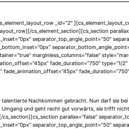
cs_element_layout_row _id=”2″ ][cs_element_layout_c
ayout_row][/cs_element_section][cs_section paralla
p_inset=”0px” separator_top_angle_point=”50″ sepa
_bottom_inset=”0px” separator_bottom_angle_point=”
ainer=”true” marginless_columns=”false” style=”mar
ation_offset=”45px” fade_duration=”750″ type=”1/2″ 
” fade_animation_offset=”45px” fade_duration=”750″ 
talentierte Nachkommen gebracht. Nun darf sie bei 
Umgang und geht recht gut vorwärts, sie trifft nicht
][/cs_section][cs_section parallax=”false” separator
p_inset=”0px” separator_top_angle_point=”50″ sepa