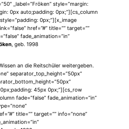
50″ _label=”Fröken” style=”margin:
gin: 0px auto;padding: 0px;”][cs_column
 style=”padding: 0px;”][x_image
=”false” href=”#” title=”” target=””
=”false” fade_animation=”in”
öken
, geb. 1998
Wissen an die Reitschüler weitergeben.
none” separator_top_height=”50px”
arator_bottom_height=”50px”
 0px;padding: 45px 0px;”][cs_row
column fade=”false” fade_animation=”in”
type=”none”
f=”#” title=”” target=”” info=”none”
e_animation=”in”