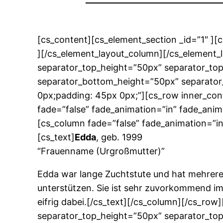
[cs_content][cs_element_section _id=”1″ ][
][/cs_element_layout_column][/cs_element_l
separator_top_height=”50px” separator_to
separator_bottom_height=”50px” separator
0px;padding: 45px 0px;”][cs_row inner_cont
fade=”false” fade_animation=”in” fade_anim
[cs_column fade=”false” fade_animation=”in
[cs_text]
Edda
, geb. 1999
“Frauenname (Urgroßmutter)”
Edda war lange Zuchtstute und hat mehrere 
unterstützen. Sie ist sehr zuvorkommend im 
eifrig dabei.[/cs_text][/cs_column][/cs_row
separator_top_height=”50px” separator_to