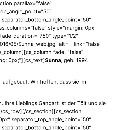
tion parallax=”false”
top_angle_point=”50″
 separator_bottom_angle_point=”50″
ss_columns=”false” style=”margin: 0px
 fade_duration=”750″ type=”1/2″
16/05/Sunna_web.jpg” alt=”” link=”false”
/cs_column][cs_column fade=”false”
g: 0px;”][cs_text]
Sunna
, geb. 1994
 aufgebaut. Wir hoffen, dass sie im
 Ihre Lieblings Gangart ist der Tölt und sie
[/cs_row][/cs_section][cs_section
”0px” separator_top_angle_point=”50″
 separator_bottom_angle_point=”50″