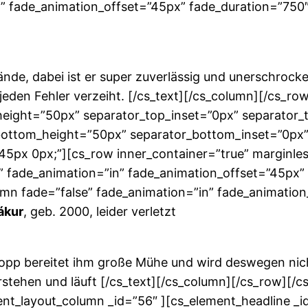
” fade_animation_offset=”45px” fade_duration=”750″ 
ände, dabei ist er super zuverlässig und unerschrocke
 jeden Fehler verzeiht. [/cs_text][/cs_column][/cs_row
eight=”50px” separator_top_inset=”0px” separator_
ottom_height=”50px” separator_bottom_inset=”0px”
 45px 0px;”][cs_row inner_container=”true” marginle
” fade_animation=”in” fade_animation_offset=”45px”
umn fade=”false” fade_animation=”in” fade_animatio
ákur
, geb. 2000, leider verletzt
Galopp bereitet ihm große Mühe und wird deswegen nich
verstehen und läuft [/cs_text][/cs_column][/cs_row][/
ent_layout_column _id=”56″ ][cs_element_headline _i