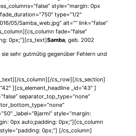
ess_columns=”false” style=”margin: 0px
 fade_duration=”750″ type=”1/2″
16/05/Samba_web.jpg” alt=”” link=”false”
/cs_column][cs_column fade=”false”
g: 0px;”][cs_text]
Samba
, geb. 2002
ist sie sehr gutmütig gegenüber Fehlern und
s_text][/cs_column][/cs_row][/cs_section]
”42″ ][cs_element_headline _id=”43″ ]
=”false” separator_top_type=”none”
rator_bottom_type=”none”
50″ _label=”Bjarmi” style=”margin:
gin: 0px auto;padding: 0px;”][cs_column
style=”padding: 0px;”] [/cs_column]