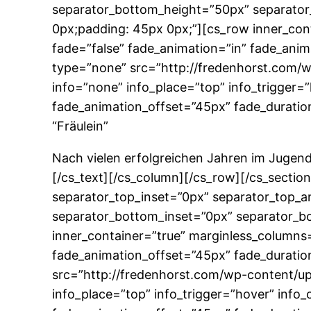
separator_bottom_height=”50px” separator
0px;padding: 45px 0px;”][cs_row inner_cont
fade=”false” fade_animation=”in” fade_anim
type=”none” src=”http://fredenhorst.com/wp
info=”none” info_place=”top” info_trigger=
fade_animation_offset=”45px” fade_duration
“Fräulein”
Nach vielen erfolgreichen Jahren im Jugend
[/cs_text][/cs_column][/cs_row][/cs_sectio
separator_top_inset=”0px” separator_top_
separator_bottom_inset=”0px” separator_bo
inner_container=”true” marginless_columns=
fade_animation_offset=”45px” fade_duratio
src=”http://fredenhorst.com/wp-content/uplo
info_place=”top” info_trigger=”hover” info