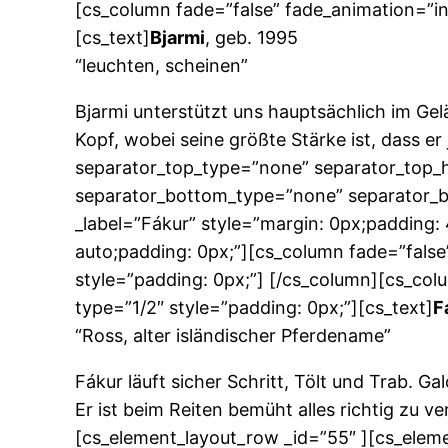
[cs_column fade=”false” fade_animation=”in
[cs_text]
Bjarmi
, geb. 1995
“leuchten, scheinen”
Bjarmi unterstützt uns hauptsächlich im Gel
Kopf, wobei seine größte Stärke ist, dass er
separator_top_type=”none” separator_top_h
separator_bottom_type=”none” separator_b
_label=”Fákur” style=”margin: 0px;padding:
auto;padding: 0px;”][cs_column fade=”false
style=”padding: 0px;”] [/cs_column][cs_col
type=”1/2″ style=”padding: 0px;”][cs_text]
F
“Ross, alter isländischer Pferdename”
Fákur läuft sicher Schritt, Tölt und Trab. 
Er ist beim Reiten bemüht alles richtig zu 
[cs_element_layout_row _id=”55″ ][cs_elem