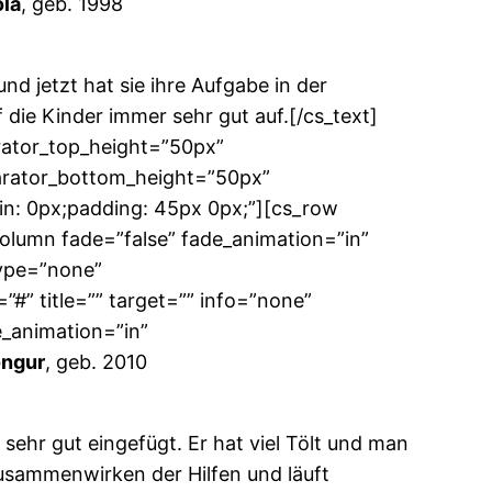
la
, geb. 1998
nd jetzt hat sie ihre Aufgabe in der
 die Kinder immer sehr gut auf.[/cs_text]
arator_top_height=”50px”
arator_bottom_height=”50px”
in: 0px;padding: 45px 0px;”][cs_row
column fade=”false” fade_animation=”in”
type=”none”
#” title=”” target=”” info=”none”
e_animation=”in”
ngur
, geb. 2010
ehr gut eingefügt. Er hat viel Tölt und man
Zusammenwirken der Hilfen und läuft