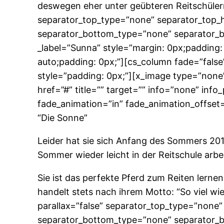
deswegen eher unter geübteren Reitschülern
separator_top_type=”none” separator_top_h
separator_bottom_type=”none” separator_b
_label=”Sunna” style=”margin: 0px;padding:
auto;padding: 0px;”][cs_column fade=”false
style=”padding: 0px;”][x_image type=”none”
href=”#” title=”” target=”” info=”none” inf
fade_animation=”in” fade_animation_offset=
“Die Sonne”
Leider hat sie sich Anfang des Sommers 2018
Sommer wieder leicht in der Reitschule arbe
Sie ist das perfekte Pferd zum Reiten lernen
handelt stets nach ihrem Motto: “So viel wi
parallax=”false” separator_top_type=”none
separator_bottom_type=”none” separator_b