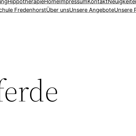
ung
Hippotherapie
Home
Impressum
Kontakt
Neuigkeite
chule Fredenhorst
Über uns
Unsere Angebote
Unsere 
ferde