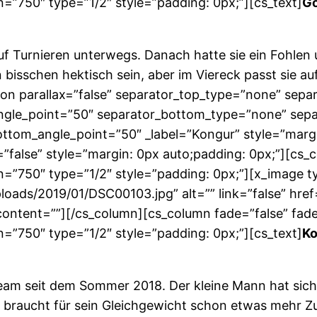
=”750″ type=”1/2″ style=”padding: 0px;”][cs_text]
Go
uf Turnieren unterwegs. Danach hatte sie ein Fohlen u
bisschen hektisch sein, aber im Viereck passt sie auf
ion parallax=”false” separator_top_type=”none” sep
angle_point=”50″ separator_bottom_type=”none” sep
ttom_angle_point=”50″ _label=”Kongur” style=”marg
”false” style=”margin: 0px auto;padding: 0px;”][cs_
n=”750″ type=”1/2″ style=”padding: 0px;”][x_image 
ads/2019/01/DSC00103.jpg” alt=”” link=”false” href=”
_content=””][/cs_column][cs_column fade=”false” fad
=”750″ type=”1/2″ style=”padding: 0px;”][cs_text]
Ko
eam seit dem Sommer 2018. Der kleine Mann hat sich s
 Er braucht für sein Gleichgewicht schon etwas mehr 