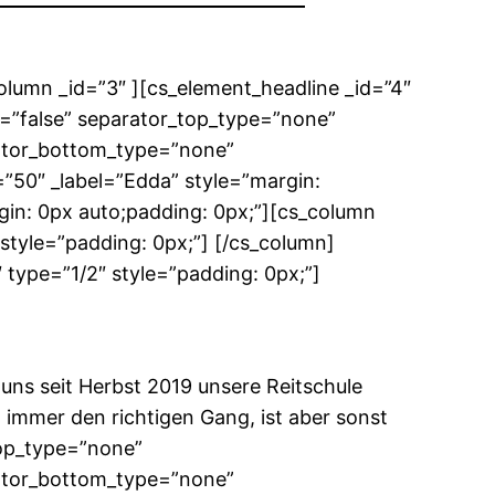
olumn _id=”3″ ][cs_element_headline _id=”4″
x=”false” separator_top_type=”none”
rator_bottom_type=”none”
50″ _label=”Edda” style=”margin:
gin: 0px auto;padding: 0px;”][cs_column
style=”padding: 0px;”] [/cs_column]
type=”1/2″ style=”padding: 0px;”]
uns seit Herbst 2019 unsere Reitschule
 immer den richtigen Gang, ist aber sonst
_top_type=”none”
rator_bottom_type=”none”