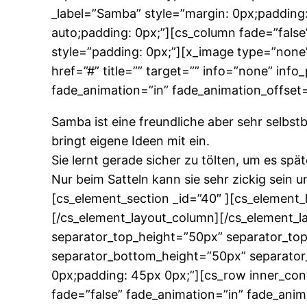
_label=”Samba” style=”margin: 0px;padding:
auto;padding: 0px;”][cs_column fade=”false
style=”padding: 0px;”][x_image type=”none
href=”#” title=”” target=”” info=”none” inf
fade_animation=”in” fade_animation_offset=
Samba ist eine freundliche aber sehr selbstb
bringt eigene Ideen mit ein.
Sie lernt gerade sicher zu tölten, um es sp
Nur beim Satteln kann sie sehr zickig sein 
[cs_element_section _id=”40″ ][cs_element_
[/cs_element_layout_column][/cs_element_la
separator_top_height=”50px” separator_to
separator_bottom_height=”50px” separator_
0px;padding: 45px 0px;”][cs_row inner_cont
fade=”false” fade_animation=”in” fade_anim