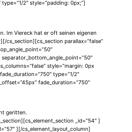
type=”1/2″ style=”padding: 0px;”]
n. Im Viereck hat er oft seinen eigenen
][/cs_section][cs_section parallax=”false”
top_angle_point=”50″
 separator_bottom_angle_point=”50″
ss_columns=”false” style=”margin: 0px
 fade_duration=”750″ type=”1/2″
n_offset=”45px” fade_duration=”750″
t geritten.
cs_section][cs_element_section _id=”54″ ]
d=”57″ ][/cs_element_layout_column]