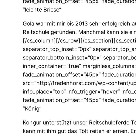
fade_animation_offset=”45px” fade_duration
“leichte Briese”
Gola war mit mir bis 2013 sehr erfolgreich a
Reitschule gefunden. Manchmal kann sie ein 
[/cs_column][/cs_row][/cs_section][cs_sect
separator_top_inset=”0px” separator_top_
separator_bottom_inset=”0px” separator_bo
inner_container=”true” marginless_columns=
fade_animation_offset=”45px” fade_duratio
src=”http://fredenhorst.com/wp-content/uplo
info_place=”top” info_trigger=”hover” info
fade_animation_offset=”45px” fade_duration
“König”
Kongur unterstützt unser Reitschulpferde T
kann mit ihm gut das Tölt reiten erlernen.