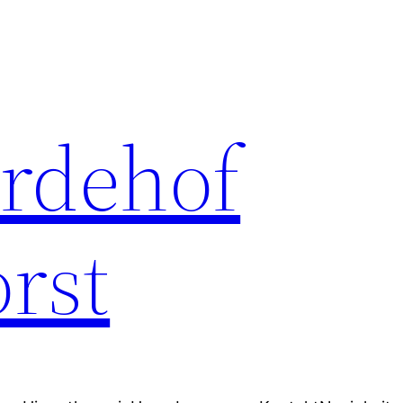
erdehof
rst