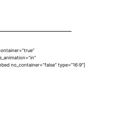
container=”true”
e_animation=”in”
mbed no_container=”false” type=”16:9″]