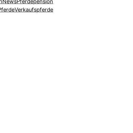
n
News
Pferdepension
Pferde
Verkaufspferde