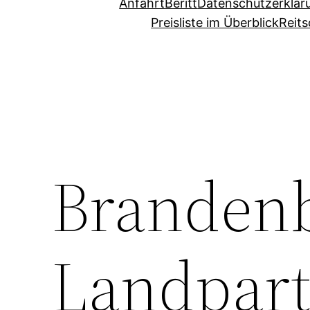
Anfahrt
Beritt
Datenschutzerklär
Preisliste im Überblick
Reits
Branden
Landpart