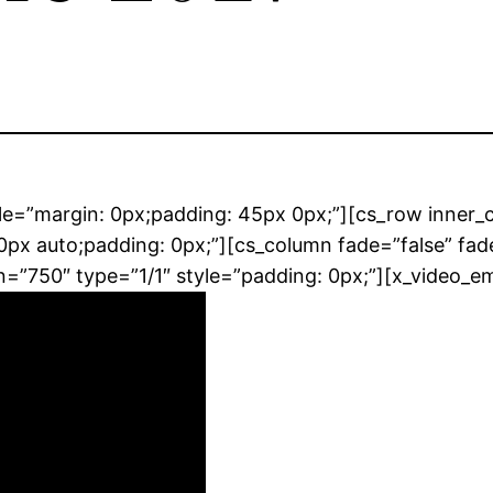
tyle=”margin: 0px;padding: 45px 0px;”][cs_row inner_
0px auto;padding: 0px;”][cs_column fade=”false” fad
=”750″ type=”1/1″ style=”padding: 0px;”][x_video_e