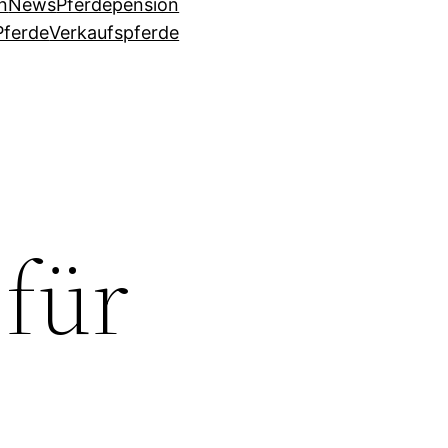
n
News
Pferdepension
Pferde
Verkaufspferde
für