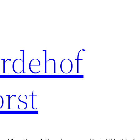
erdehof
rst