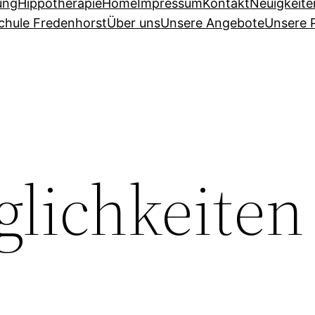
ung
Hippotherapie
Home
Impressum
Kontakt
Neuigkeite
chule Fredenhorst
Über uns
Unsere Angebote
Unsere 
lichkeiten 