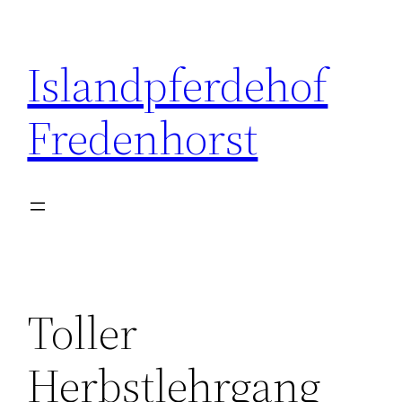
Zum
Inhalt
Islandpferdehof
springen
Fredenhorst
Toller
Herbstlehrgang