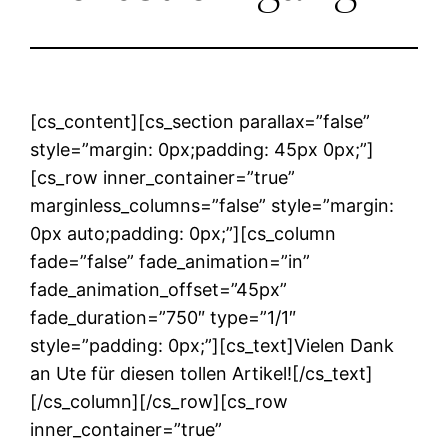
[cs_content][cs_section parallax=”false”
style=”margin: 0px;padding: 45px 0px;”]
[cs_row inner_container=”true”
marginless_columns=”false” style=”margin:
0px auto;padding: 0px;”][cs_column
fade=”false” fade_animation=”in”
fade_animation_offset=”45px”
fade_duration=”750″ type=”1/1″
style=”padding: 0px;”][cs_text]Vielen Dank
an Ute für diesen tollen Artikel![/cs_text]
[/cs_column][/cs_row][cs_row
inner_container=”true”