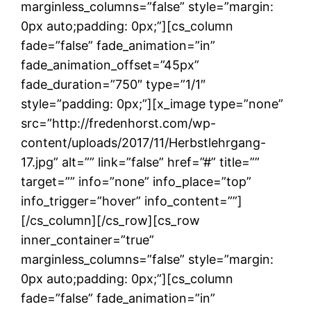
marginless_columns=”false” style=”margin:
0px auto;padding: 0px;”][cs_column
fade=”false” fade_animation=”in”
fade_animation_offset=”45px”
fade_duration=”750″ type=”1/1″
style=”padding: 0px;”][x_image type=”none”
src=”http://fredenhorst.com/wp-
content/uploads/2017/11/Herbstlehrgang-
17.jpg” alt=”” link=”false” href=”#” title=””
target=”” info=”none” info_place=”top”
info_trigger=”hover” info_content=””]
[/cs_column][/cs_row][cs_row
inner_container=”true”
marginless_columns=”false” style=”margin:
0px auto;padding: 0px;”][cs_column
fade=”false” fade_animation=”in”