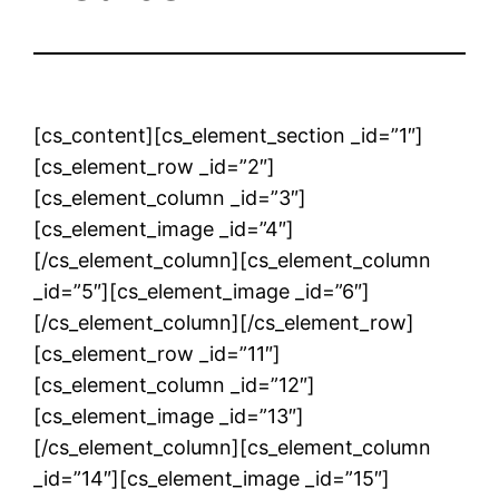
[cs_content][cs_element_section _id=”1″]
[cs_element_row _id=”2″]
[cs_element_column _id=”3″]
[cs_element_image _id=”4″]
[/cs_element_column][cs_element_column
_id=”5″][cs_element_image _id=”6″]
[/cs_element_column][/cs_element_row]
[cs_element_row _id=”11″]
[cs_element_column _id=”12″]
[cs_element_image _id=”13″]
[/cs_element_column][cs_element_column
_id=”14″][cs_element_image _id=”15″]