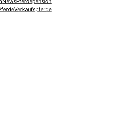
n
News
Pferdepension
Pferde
Verkaufspferde