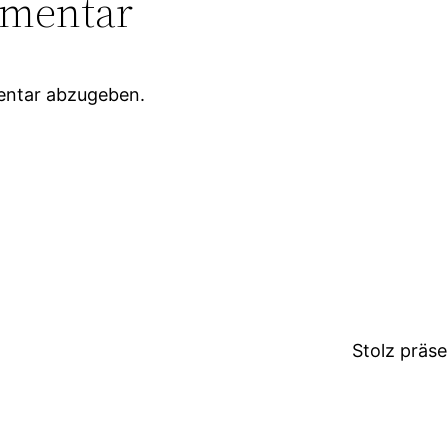
mmentar
entar abzugeben.
Stolz präs