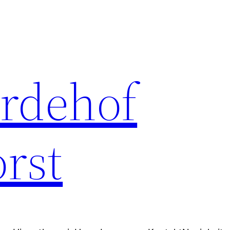
erdehof
rst