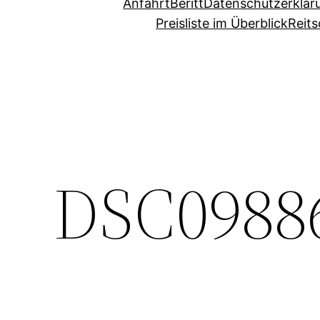
Anfahrt
Beritt
Datenschutzerklär
Preisliste im Überblick
Reits
DSC0988