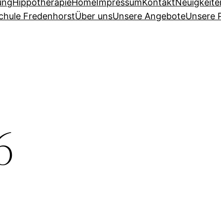
ung
Hippotherapie
Home
Impressum
Kontakt
Neuigkeite
chule Fredenhorst
Über uns
Unsere Angebote
Unsere 
6