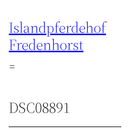
Zum
Inhalt
Islandpferdehof
springen
Fredenhorst
DSC08891