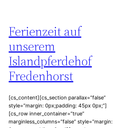
Ferienzeit auf
unserem
Islandpferdehof
Fredenhorst
[cs_content][cs_section parallax=”false”
style=”margin: 0px;padding: 45px 0px;”]
[cs_row inner_container=”true”
marginless_columns=”false” style=”margin: