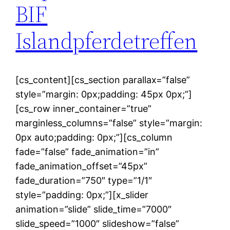
BIF
Islandpferdetreffen
[cs_content][cs_section parallax=”false”
style=”margin: 0px;padding: 45px 0px;”]
[cs_row inner_container=”true”
marginless_columns=”false” style=”margin:
0px auto;padding: 0px;”][cs_column
fade=”false” fade_animation=”in”
fade_animation_offset=”45px”
fade_duration=”750″ type=”1/1″
style=”padding: 0px;”][x_slider
animation=”slide” slide_time=”7000″
slide_speed=”1000″ slideshow=”false”