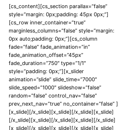
[cs_content][cs_section parallax=”false”
style=”margin: 0px;padding: 45px 0px;”]
[cs_row inner_container=”true”
marginless_columns=”false” style=”margin:
0px auto;padding: 0px;”][cs_column
fade=”false” fade_animation=”in”
fade_animation_offset=”45px”
fade_duration=”750″ type=”1/1″
style=”padding: 0px;”][x_slider
animation=”slide” slide_time=”7000″
slide_speed=”1000″ slideshow=”false”
random=”false” control_nav=”false”
prev_next_nav=”true” no_container=”false” ]
[x_slide][/x_slide][x_slide][/x_slide][x_slide]
[/x_slide][x_slide][/x_slide][x_slide][/x_slide]
[x_slide][/x_slide][x_slide][/x_slide][x_slide]