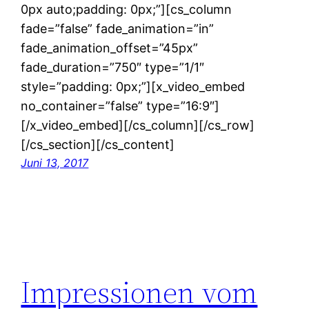
0px auto;padding: 0px;”][cs_column
fade=”false” fade_animation=”in”
fade_animation_offset=”45px”
fade_duration=”750″ type=”1/1″
style=”padding: 0px;”][x_video_embed
no_container=”false” type=”16:9″]
[/x_video_embed][/cs_column][/cs_row]
[/cs_section][/cs_content]
Juni 13, 2017
Impressionen vom